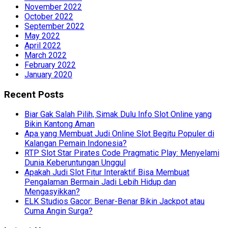
November 2022
October 2022
September 2022
May 2022
April 2022
March 2022
February 2022
January 2020
Recent Posts
Biar Gak Salah Pilih, Simak Dulu Info Slot Online yang
Bikin Kantong Aman
Apa yang Membuat Judi Online Slot Begitu Populer di
Kalangan Pemain Indonesia?
RTP Slot Star Pirates Code Pragmatic Play: Menyelami
Dunia Keberuntungan Unggul
Apakah Judi Slot Fitur Interaktif Bisa Membuat
Pengalaman Bermain Jadi Lebih Hidup dan
Mengasyikkan?
ELK Studios Gacor: Benar-Benar Bikin Jackpot atau
Cuma Angin Surga?