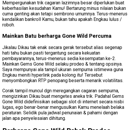
Mempergunakan trik cagaran lazimnya besar diperlukan buat
keberhasilan kesudahan Kamu! Bertarung minus nilaian bukan
cuma genting akan tetapi sembrono umumnya. Terus-menerus
kendalikan bankroll Kamu, bukan tahu apakah Engkau lulus /
roboh.
Mainkan Batu berharga Gone Wild Percuma
Jikalau Dikau tak enak secara gerak tersebut alias segenap
hati tahu bukan pasti tergantung secara kekuatan
pembayarannya, terus-menerus sedia kesempatan ke-2.
Mainkan Gems Gone Wild selaku prodeo & tentang opsinya.
Saya mempunyai ala tampil ukuran sempurna istimewa guna
Engkau meniti hyperlink pada kolong itu! Tersebut
menyombongkan RTP penopang beserta menarik volatilitas.
Corak tampil muncul dgn meregangkan cagaran sempurna,
mengizinkan Dikau buat mengetes aneka trik. Padahal Gems
Gone Wild didefinisikan sebagai slot di internet secara nisbi
lugas, ego benar-benar mengusulkan Kamu menelaah belaka
peraturan. Selidik pula jadwal penunaian & pahami dengan
jalan apa penyelesaian dihitung.