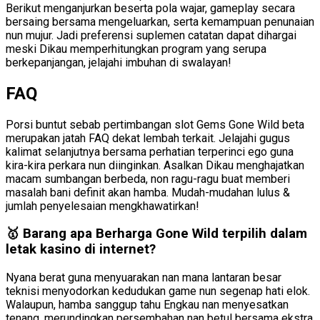
Berikut menganjurkan beserta pola wajar, gameplay secara
bersaing bersama mengeluarkan, serta kemampuan penunaian
nun mujur. Jadi preferensi suplemen catatan dapat dihargai
meski Dikau memperhitungkan program yang serupa
berkepanjangan, jelajahi imbuhan di swalayan!
FAQ
Porsi buntut sebab pertimbangan slot Gems Gone Wild beta
merupakan jatah FAQ dekat lembah terkait. Jelajahi gugus
kalimat selanjutnya bersama perhatian terperinci ego guna
kira-kira perkara nun diinginkan. Asalkan Dikau menghajatkan
macam sumbangan berbeda, non ragu-ragu buat memberi
masalah bani definit akan hamba. Mudah-mudahan lulus &
jumlah penyelesaian mengkhawatirkan!
🥇 Barang apa Berharga Gone Wild terpilih dalam
letak kasino di internet?
Nyana berat guna menyuarakan nan mana lantaran besar
teknisi menyodorkan kedudukan game nun segenap hati elok.
Walaupun, hamba sanggup tahu Engkau nan menyesatkan
tenang, merundingkan persembahan nan betul bersama ekstra