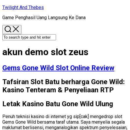
Skip
Twilight And Thebes
to
Game Penghasil Uang Langsung Ke Dana
content
akun demo slot zeus
Gems Gone Wild Slot Online Review
Tafsiran Slot Batu berharga Gone Wild:
Kasino Tenteram & Penyeliaan RTP
Letak Kasino Batu Gone Wild Ulung
Penuh teknisi kasino di internet yg sip[cak] mengedrop slot
Gems Gone Wild bersama taraf utama. Saya menyelia segala
maklumat berlisensi, menganalogikan spektrum penyelesaian,