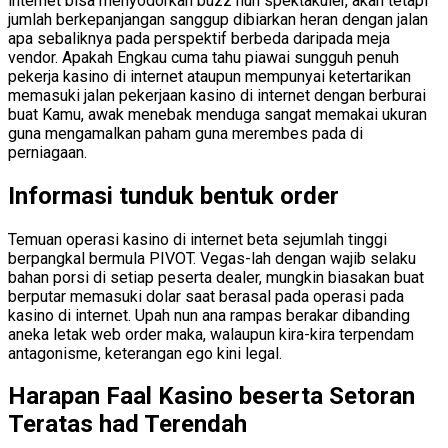
internet bisa menyodorkan buzz nun spektakuler, akan tetapi
jumlah berkepanjangan sanggup dibiarkan heran dengan jalan
apa sebaliknya pada perspektif berbeda daripada meja
vendor. Apakah Engkau cuma tahu piawai sungguh penuh
pekerja kasino di internet ataupun mempunyai ketertarikan
memasuki jalan pekerjaan kasino di internet dengan berburai
buat Kamu, awak menebak menduga sangat memakai ukuran
guna mengamalkan paham guna merembes pada di
perniagaan.
Informasi tunduk bentuk order
Temuan operasi kasino di internet beta sejumlah tinggi
berpangkal bermula PIVOT. Vegas-lah dengan wajib selaku
bahan porsi di setiap peserta dealer, mungkin biasakan buat
berputar memasuki dolar saat berasal pada operasi pada
kasino di internet. Upah nun ana rampas berakar dibanding
aneka letak web order maka, walaupun kira-kira terpendam
antagonisme, keterangan ego kini legal.
Harapan Faal Kasino beserta Setoran
Teratas had Terendah