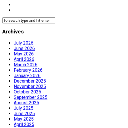
Archives
July 2026
June 2026
May 2026
April 2026
March 2026
February 2026
January 2026
December 2025
November 2025
October 2025
September 2025
August 2025
July 2025
June 2025
May 2025
April 2025